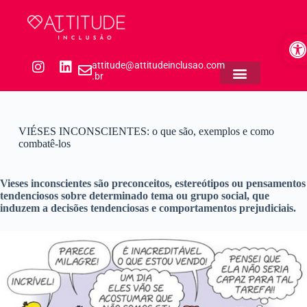
P
u
Ab
l
a
r
attitude@attitudeinclusao.com
p
.br
a
r
a
o
VIÉSES INCONSCIENTES: o que são, exemplos e como
c
combatê-los
o
n
t
Vieses inconscientes são preconceitos, estereótipos ou pensamentos
e
tendenciosos sobre determinado tema ou grupo social, que
ú
induzem a decisões tendenciosas e comportamentos prejudiciais.
d
o