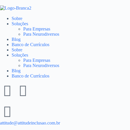
P
u
l
Sobre
a
Soluções
r
Para Empresas
p
Para Neurodiversos
a
Blog
r
Banco de Currículos
a
Sobre
o
Soluções
c
Para Empresas
o
Para Neurodiversos
n
Blog
t
Banco de Currículos
e
ú
d
o
attitude@attitudeinclusao.com.br