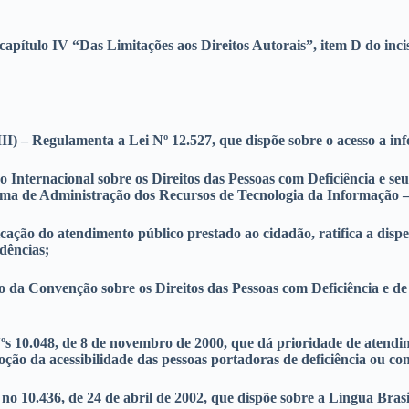
capítulo IV “Das Limitações aos Direitos Autorais”, item D do incis
III) – Regulamenta a Lei Nº 12.527, que dispõe sobre o acesso a in
Internacional sobre os Direitos das Pessoas com Deficiência e seu 
ema de Administração dos Recursos de Tecnologia da Informação 
ificação do atendimento público prestado ao cidadão, ratifica a d
idências;
to da Convenção sobre os Direitos das Pessoas com Deficiência e d
s 10.048, de 8 de novembro de 2000, que dá prioridade de atendime
moção da acessibilidade das pessoas portadoras de deficiência ou c
 10.436, de 24 de abril de 2002, que dispõe sobre a Língua Brasile