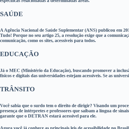
específicas relacionadas a determinadas áreas.
SAÚDE
A Agência Nacional de Saúde Suplementar (ANS) publicou em 2017 
Tudo! Porque no seu artigo 25, a resolução exige que a comunicação 
comunicação, como os sites, acessíveis para todos.
EDUCAÇÃO
Já o MEC (Ministério da Educação), buscando promover a inclusão 
físicos e digitais das universidades estejam acessíveis. Se as univ
TRÂNSITO
Você sabia que o surdo tem o direito de dirigir? Visando um proc
presença de intérpretes e professores que saibam a língua de sinai
garante que o DETRAN estará acessível para ele.
Agora você já conhece as principais leis de acessibilidade no Bras