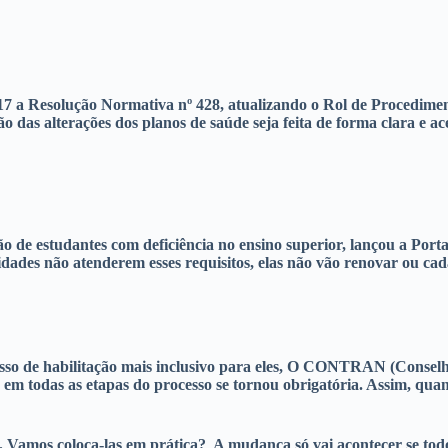
a Resolução Normativa nº 428, atualizando o Rol de Procedimento
das alterações dos planos de saúde seja feita de forma clara e aces
de estudantes com deficiência no ensino superior, lançou a Portar
ersidades não atenderem esses requisitos, elas não vão renovar ou ca
esso de habilitação mais inclusivo para eles, O CONTRAN (Conselho
s em todas as etapas do processo se tornou obrigatória. Assim, quan
il. Vamos coloca-las em prática? A mudança só vai acontecer se tod