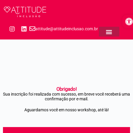
P
u
Ab
l
a
r
attitude@attitudeinclusao.com.br
p
a
r
a
o
c
o
n
t
e
ú
Obrigado!
d
Sua inscrição foi realizada com sucesso, em breve você receberá uma
o
confirmação por e-mail.
Aguardamos você em nosso workshop, até lá!