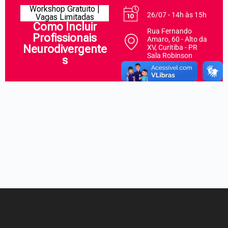
Workshop Gratuito |
26/07 - 14h às 15h
Vagas Limitadas
Como Incluir
Rua Fernando
Profissionais
Amaro, 60 - Alto da
Neurodivergente
XV, Curitiba - PR
Sala Robinson
s