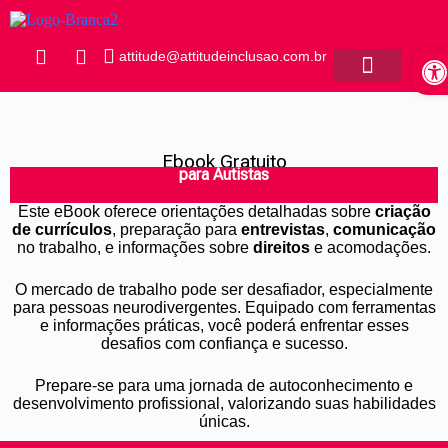
P
u
Ab
l
attitude@attitudeinclusao.com.br
a
r
Banco de Currículos
p
a
r
Ebook Gratuito
a
para Autistas
Guia Prático do Ambiente Corporativo
o
c
Este eBook oferece orientações detalhadas sobre
criação
o
de currículos
, preparação para
entrevistas
,
comunicação
n
no trabalho, e informações sobre
direitos
e acomodações.
t
e
ú
O mercado de trabalho pode ser desafiador, especialmente
d
para pessoas neurodivergentes. Equipado com ferramentas
o
e informações práticas, você poderá enfrentar esses
desafios com confiança e sucesso.
Prepare-se para uma jornada de autoconhecimento e
desenvolvimento profissional, valorizando suas habilidades
únicas.